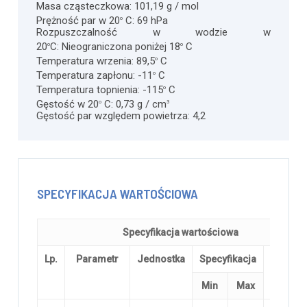
Masa cząsteczkowa:
101,19 g / mol
Prężność par w 20
C:
69 hPa
o
Rozpuszczalność w wodzie w
20
C:
Nieograniczona poniżej 18
C
o
o
Temperatura wrzenia:
89,5
C
o
Temperatura zapłonu:
-11
C
o
Temperatura topnienia:
-115
C
o
Gęstość w 20
C:
0,73 g / cm
o
3
Gęstość par względem powietrza:
4,2
SPECYFIKACJA WARTOŚCIOWA
Specyfikacja wartościowa
Lp.
Parametr
Jednostka
Specyfikacja
Metod
badani
Min
Max