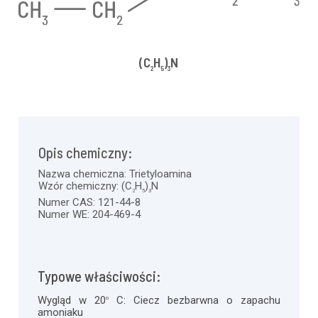
(C
H
)
N
2
5
3
Opis chemiczny:
Nazwa chemiczna:
Trietyloamina
Wzór chemiczny:
(C
H
)
N
2
5
3
Numer CAS:
121-44-8
Numer WE:
204-469-4
Typowe właściwości:
Wygląd w 20
C:
Ciecz bezbarwna o zapachu
o
amoniaku