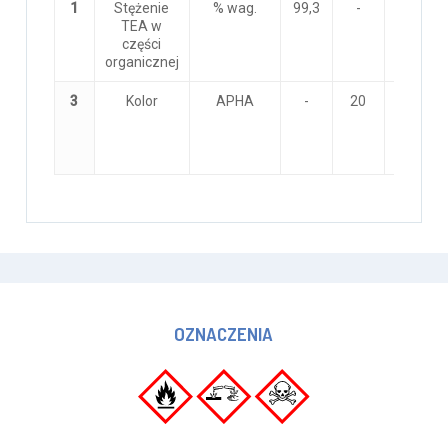
1
Stężenie
% wag.
99,3
-
DJCHE
TEA w
001/0
części
(GC)
organicznej
3
Kolor
APHA
-
20
DJCHE
204/04
ISO
6271:19
OZNACZENIA