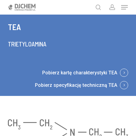
Skip
search
account
Menu
to
main
Close
content
Menu
TEA
TRIETYLOAMINA
Pobierz kartę charakterystyki TEA
Pobierz specyfikację techniczną TEA